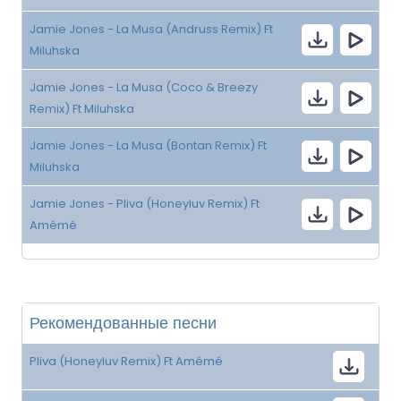
Jamie Jones - La Musa (Andruss Remix) Ft
Miluhska
Jamie Jones - La Musa (Coco & Breezy
Remix) Ft Miluhska
Jamie Jones - La Musa (Bontan Remix) Ft
Miluhska
Jamie Jones - Pliva (Honeyluv Remix) Ft
Amémé
Рекомендованные песни
Pliva (Honeyluv Remix) Ft Amémé