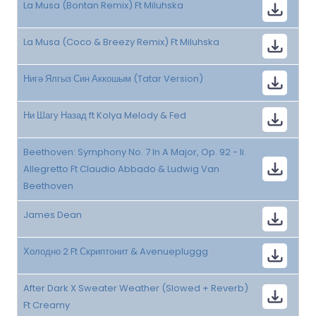
La Musa (Bontan Remix) Ft Miluhska
La Musa (Coco & Breezy Remix) Ft Miluhska
Нигә Ялгыз Син Аккошым (Tatar Version)
Ни Шагу Назад ft Kolya Melody & Fed
Beethoven: Symphony No. 7 In A Major, Op. 92 - Ii.
Allegretto Ft Claudio Abbado & Ludwig Van
Beethoven
James Dean
Холодно 2 Ft Скриптонит & Avenuepluggg
After Dark X Sweater Weather (Slowed + Reverb)
Ft Creamy